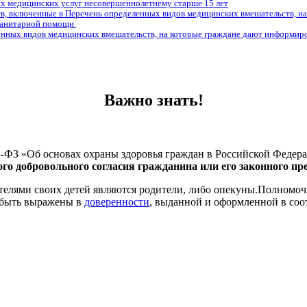
ых медицинских услуг несовершеннолетнему старше 15 лет
в, включенные в Перечень определенных видов медицинских вмешательств, на
-санитарной помощи
енных видов медицинских вмешательств, на которые граждане дают информиро
Важно знать!
№ 323-ФЗ «Об основах охраны здоровья граждан в Российской Фе
о добровольного согласия гражданина или его законного пр
телями своих детей являются родители, либо опекуны.Полномоч
 быть выражены в
доверенности
, выданной и оформленной в соот