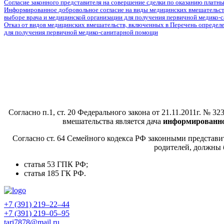
Согласие законного представителя на совершение сделки по оказанию платн
Информированное добровольное согласие на виды медицинских вмешательст
выборе врача и медицинской организации для получения первичной медико
Отказ от видов медицинских вмешательств, включенных в Перечень определ
для получения первичной медико-санитарной помощи
Согласно п.1, ст. 20 Федерального закона от 21.11.2011г. 
вмешательства является дача
информированног
Согласно ст. 64 Семейного кодекса РФ законными представи
родителей, должны
статья 53 ГПК РФ;
статья 185 ГК РФ.
+7 (391) 219‒22‒44
+7 (391) 219‒05‒95
tari7878@mail.ru